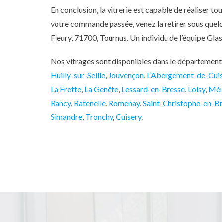
En conclusion, la vitrerie est capable de réaliser t
votre commande passée, venez la retirer sous quelq
Fleury, 71700, Tournus. Un individu de l’équipe G
Nos vitrages sont disponibles dans le département 
Huilly-sur-Seille
,
Jouvençon
,
L’Abergement-de-Cui
La Frette
,
La Genête
,
Lessard-en-Bresse
,
Loisy
,
Mén
Rancy
,
Ratenelle
,
Romenay
,
Saint-Christophe-en-B
Simandre
,
Tronchy
,
Cuisery
.