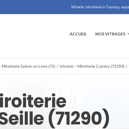
Vitrerie, miroiterie à Tournus, exp
ACCUEIL
NOS VITRAGES
– Miroiterie Saône-et-Loire (71)
/
Vitrerie – Miroiterie Cuisery (71290)
/
iroiterie
Seille (71290)