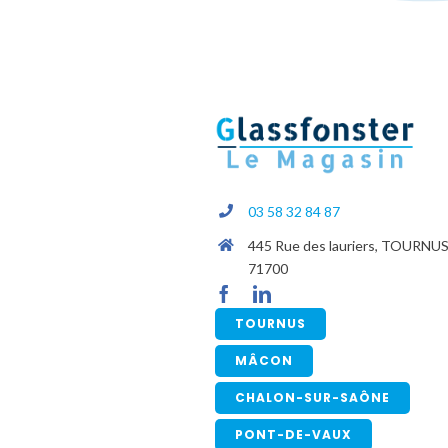
03 58 32 84 87
445 Rue des lauriers, TOURNU
71700
TOURNUS
MÂCON
CHALON-SUR-SAÔNE
PONT-DE-VAUX