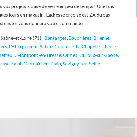
ous vos projets à base de verre en peu de temps ! Une fois
ues jours en magasin . L’adresse précise est ZA du pas
lassfonster vous donnera votre commande.
Saône-et-Loire (71) :
Bantanges
,
Baudrières
,
Brienne
,
sery
,
L’Abergement-Sainte-Colombe
,
La Chapelle-Thècle
,
etreuil
,
Montpont-en-Bresse
,
Ormes
,
Ouroux-sur-Saône
,
resse
,
Saint-Germain-du-Plain
,
Savigny-sur-Seille
,