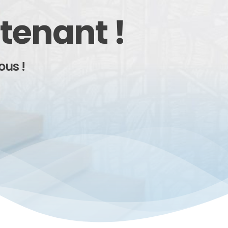
tenant !
ous !