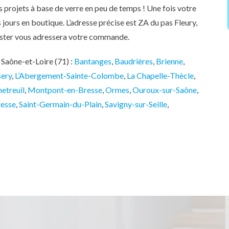
os projets à base de verre en peu de temps ! Une fois votre
ours en boutique. L’adresse précise est ZA du pas Fleury,
nster vous adressera votre commande.
Saône-et-Loire (71) :
Bantanges
,
Baudrières
,
Brienne
,
sery
,
L’Abergement-Sainte-Colombe
,
La Chapelle-Thècle
,
etreuil
,
Montpont-en-Bresse
,
Ormes
,
Ouroux-sur-Saône
,
resse
,
Saint-Germain-du-Plain
,
Savigny-sur-Seille
,