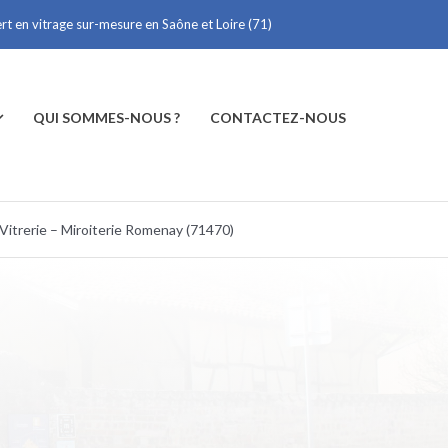
ert en vitrage sur-mesure en Saône et Loire (71)
QUI SOMMES-NOUS ?
CONTACTEZ-NOUS
Vitrerie – Miroiterie Romenay (71470)