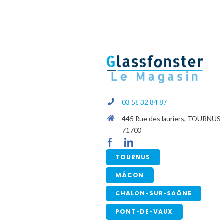
03 58 32 84 87
445 Rue des lauriers, TOURNU
71700
TOURNUS
MÂCON
CHALON-SUR-SAÔNE
PONT-DE-VAUX