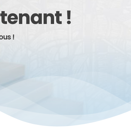
tenant !
ous !