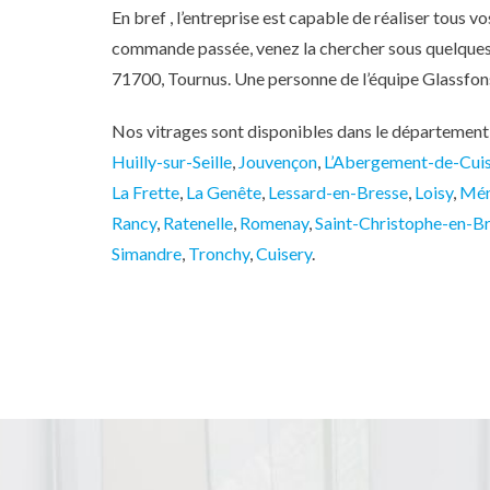
En bref , l’entreprise est capable de réaliser tous v
commande passée, venez la chercher sous quelques j
71700, Tournus. Une personne de l’équipe Glassfo
Nos vitrages sont disponibles dans le département 
Huilly-sur-Seille
,
Jouvençon
,
L’Abergement-de-Cui
La Frette
,
La Genête
,
Lessard-en-Bresse
,
Loisy
,
Mén
Rancy
,
Ratenelle
,
Romenay
,
Saint-Christophe-en-B
Simandre
,
Tronchy
,
Cuisery
.