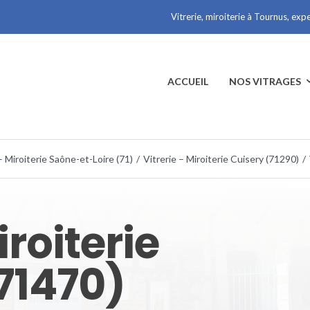
Vitrerie, miroiterie à Tournus, exp
ACCUEIL
NOS VITRAGES
– Miroiterie Saône-et-Loire (71)
/
Vitrerie – Miroiterie Cuisery (71290)
/
iroiterie
71470)