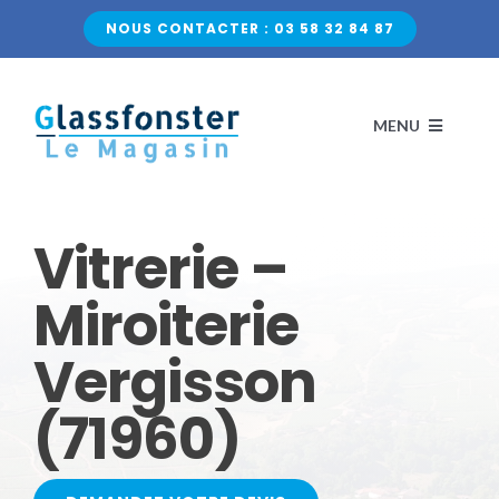
Passer
NOUS CONTACTER : 03 58 32 84 87
au
contenu
MENU
ACCUEIL
Vitrerie –
NOS VITRAGES
Miroiterie
Vergisson
VERRE CLASSIQUE
QUI SOMMES-NOUS ?
(71960)
VERRE DÉCORATIF
CONTACTEZ-NOUS