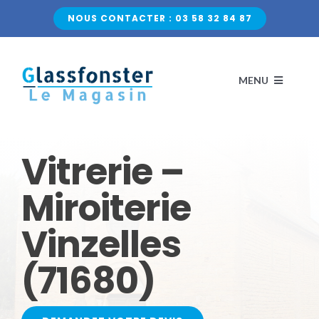
Passer
NOUS CONTACTER : 03 58 32 84 87
au
contenu
MENU
ACCUEIL
Vitrerie –
NOS VITRAGES
Miroiterie
Vinzelles
VERRE CLASSIQUE
QUI SOMMES-NOUS ?
(71680)
VERRE DÉCORATIF
CONTACTEZ-NOUS