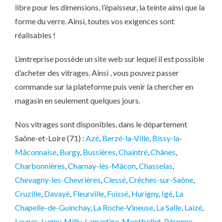
libre pour les dimensions, l’épaisseur, la teinte ainsi que la
forme du verre. Ainsi, toutes vos exigences sont
réalisables !
L’entreprise possède un site web sur lequel il est possible
d’acheter des vitrages. Ainsi , vous pouvez passer
commande sur la plateforme puis venir la chercher en
magasin en seulement quelques jours.
Nos vitrages sont disponibles, dans le département
Saône-et-Loire (71) :
Azé
,
Berzé-la-Ville
,
Bissy-la-
Mâconnaise
,
Burgy
,
Bussières
,
Chaintré
,
Chânes
,
Charbonnières
,
Charnay-lès-Mâcon
,
Chasselas
,
Chevagny-les-Chevrières
,
Clessé
,
Crêches-sur-Saône
,
Cruzille
,
Davayé
,
Fleurville
,
Fuissé
,
Hurigny
,
Igé
,
La
Chapelle-de-Guinchay
,
La Roche-Vineuse
,
La Salle
,
Laizé
,
Leynes
,
Lugny
,
Milly-Lamartine
,
Montbellet
,
Péronne
,