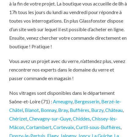
à la fin de votre projet. La boutique vous accueille de 8h à
17h tous les jours du lundi au vendredi pour répondre à
toutes vos interrogations. En plus Glassfonster dispose
d’un site web sur lequel il est possible d’acheter en ligne.
Ensuite, venez chercher votre commande directement en
boutique ! Pratique !
Vous avez un projet avec du verre, n’attendez plus, venez
rencontrer nos experts dans le domaine du verre et
passer commande en magasin !
Nos vitrages sont disponibles dans le département
Saône-et-Loire (71) :
Ameugny
,
Bergesserin
,
Berzé-le-
Châtel
,
Blanot
,
Bonnay
,
Bray
,
Buffières
,
Burzy
,
Château
,
Chérizet
,
Chevagny-sur-Guye
,
Chiddes
,
Chissey-lès-
Mâcon
,
Cortambert
,
Cortevaix
,
Curtil-sous-Buffières
,
Donzy-le-Pertuis
,
Flagy
,
Jalogny
,
Joncy
,
La Guiche
,
La