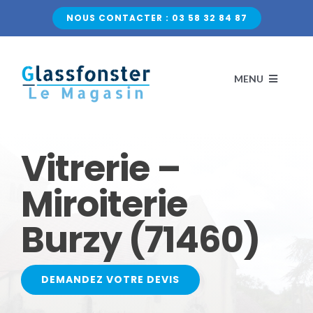
Passer
NOUS CONTACTER : 03 58 32 84 87
au
contenu
MENU
ACCUEIL
Vitrerie –
NOS VITRAGES
Miroiterie
Burzy (71460)
VERRE CLASSIQUE
QUI SOMMES-NOUS ?
VERRE DÉCORATIF
CONTACTEZ-NOUS
DEMANDEZ VOTRE DEVIS