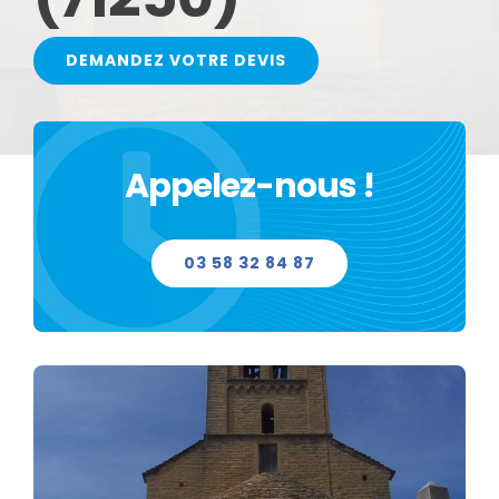
VERRE SECURIT
DEMANDEZ VOTRE DEVIS
DOUBLE VITRAGE
TRIPLE VITRAGE
Appelez-nous !
MIROIR
03 58 32 84 87
VITRAGE PORTE INTÉRIEUR
VITRAGE DE DOUCHE ET DE PAROI
VITRAGE VITROCÉRAMIQUE CHEMINÉE ET INSERT