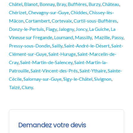
Châtel
,
Blanot
,
Bonnay
,
Bray
,
Buffières
,
Burzy
,
Château
,
Chérizet
,
Chevagny-sur-Guye
,
Chiddes
,
Chissey-lès-
Mâcon
,
Cortambert
,
Cortevaix
,
Curtil-sous-Buffières
,
Donzy-le-Pertuis
,
Flagy
,
Jalogny
,
Joncy
,
La Guiche
,
La
Vineuse sur Fregande
,
Lournand
,
Massilly
,
Mazille
,
Passy
,
Pressy-sous-Dondin
,
Sailly
,
Saint-André-le-Désert
,
Saint-
Clément-sur-Guye
,
Saint-Huruge
,
Saint-Marcelin-de-
Cray
,
Saint-Martin-de-Salencey
,
Saint-Martin-la-
Patrouille
,
Saint-Vincent-des-Prés
,
Saint-Ythaire
,
Sainte-
Cécile
,
Salornay-sur-Guye
,
Sigy-le-Châtel
,
Sivignon
,
Taizé
,
Cluny
.
Demandez votre devis