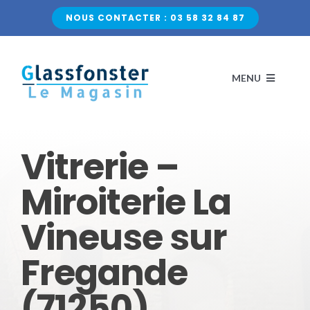
Passer
NOUS CONTACTER : 03 58 32 84 87
au
contenu
MENU
ACCUEIL
Vitrerie –
NOS VITRAGES
Miroiterie La
Vineuse sur
VERRE CLASSIQUE
QUI SOMMES-NOUS ?
Fregande
VERRE DÉCORATIF
CONTACTEZ-NOUS
(71250)