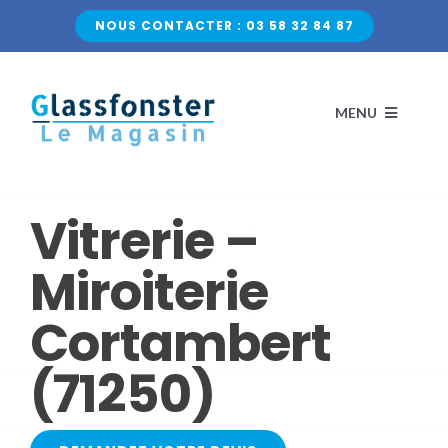
Passer
NOUS CONTACTER : 03 58 32 84 87
au
contenu
MENU
ACCUEIL
Vitrerie –
NOS VITRAGES
Miroiterie
Cortambert
VERRE CLASSIQUE
QUI SOMMES-NOUS ?
(71250)
VERRE DÉCORATIF
CONTACTEZ-NOUS