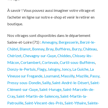
À savoir ! Vous pouvez aussi imaginer votre vitrage et
l’acheter en ligne sur notre e-shop et venir le retirer en
boutique.
Nos vitrages sont disponibles dans le département
Saône-et-Loire (71) :
Ameugny
,
Bergesserin
,
Berzé-le-
Châtel
,
Blanot
,
Bonnay
,
Bray
,
Buffières
,
Burzy
,
Château
,
Chérizet
,
Chevagny-sur-Guye
,
Chiddes
,
Chissey-lès-
Mâcon
,
Cortambert
,
Cortevaix
,
Curtil-sous-Buffières
,
Donzy-le-Pertuis
,
Flagy
,
Jalogny
,
Joncy
,
La Guiche
,
La
Vineuse sur Fregande
,
Lournand
,
Massilly
,
Mazille
,
Passy
,
Pressy-sous-Dondin
,
Sailly
,
Saint-André-le-Désert
,
Saint-
Clément-sur-Guye
,
Saint-Huruge
,
Saint-Marcelin-de-
Cray
,
Saint-Martin-de-Salencey
,
Saint-Martin-la-
Patrouille
,
Saint-Vincent-des-Prés
,
Saint-Ythaire
,
Sainte-