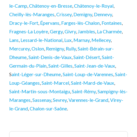
le-Camp
,
Châtenoy-en-Bresse
,
Châtenoy-le-Royal
,
Cheilly-lès-Maranges
,
Crissey
,
Demigny
,
Dennevy
,
Dracy-le-Fort
,
Épervans
,
Farges-lès-Chalon
,
Fontaines
,
Fragnes-La Loyère
,
Gergy
,
Givry
,
Jambles
,
La Charmée
,
Lans
,
Lessard-le-National
,
Lux
,
Marnay
,
Mellecey
,
Mercurey
,
Oslon
,
Remigny
,
Rully
,
Saint-Bérain-sur-
Dheume
,
Saint-Denis-de-Vaux
,
Saint-Désert
,
Saint-
Germain-du-Plain
,
Saint-Gilles
,
Saint-Jean-de-Vaux
,
S
aint-Léger-sur-Dheume
,
Saint-Loup-de-Varennes
,
Saint-
Loup-Géanges
,
Saint-Marcel
,
Saint-Mard-de-Vaux
,
Saint-Martin-sous-Montaigu
,
Saint-Rémy
,
Sampigny-lès-
Maranges
,
Sassenay
,
Sevrey
,
Varennes-le-Grand
,
Virey-
le-Grand
,
Chalon-sur-Saône
.