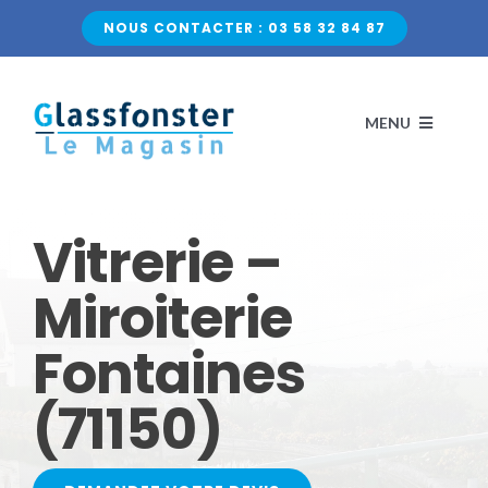
Passer
NOUS CONTACTER : 03 58 32 84 87
au
contenu
MENU
ACCUEIL
Vitrerie –
NOS VITRAGES
Miroiterie
Fontaines
VERRE CLASSIQUE
QUI SOMMES-NOUS ?
(71150)
VERRE DÉCORATIF
CONTACTEZ-NOUS