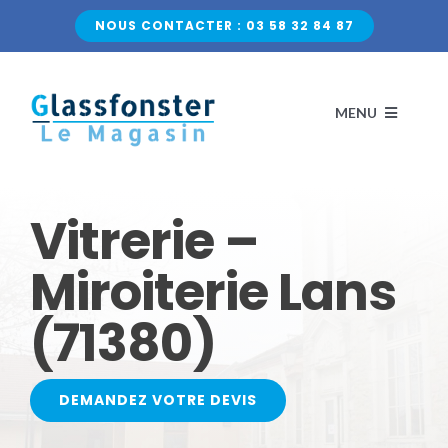
Passer
NOUS CONTACTER : 03 58 32 84 87
au
contenu
MENU
ACCUEIL
Vitrerie –
NOS VITRAGES
Miroiterie Lans
(71380)
VERRE CLASSIQUE
QUI SOMMES-NOUS ?
VERRE DÉCORATIF
CONTACTEZ-NOUS
DEMANDEZ VOTRE DEVIS