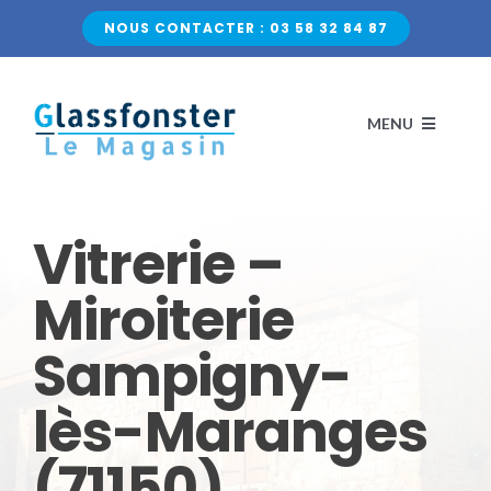
Passer
NOUS CONTACTER : 03 58 32 84 87
au
contenu
MENU
ACCUEIL
Vitrerie –
NOS VITRAGES
Miroiterie
Sampigny-
VERRE CLASSIQUE
QUI SOMMES-NOUS ?
lès-Maranges
VERRE DÉCORATIF
CONTACTEZ-NOUS
(71150)