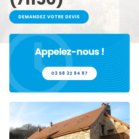
VERRE SECURIT
DEMANDEZ VOTRE DEVIS
DOUBLE VITRAGE
TRIPLE VITRAGE
Appelez-nous !
MIROIR
03 58 32 84 87
VITRAGE PORTE INTÉRIEUR
VITRAGE DE DOUCHE ET DE PAROI
VITRAGE VITROCÉRAMIQUE CHEMINÉE ET INSERT