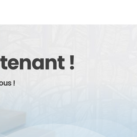
tenant !
ous !