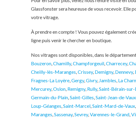
Pour en savoir plus, venez nous rendre visite en bo
Glassfonster sera heureuse de vous recevoir. Elle 
votre vitrage.
À prendre en compte ! Vous pouvez également créer 
ligne puis venir le chercher en boutique.
Nos vitrages sont disponibles, dans le département
Bouzeron
,
Chamilly
,
Champforgeuil
,
Charrecey
,
Ch
Cheilly-lès-Maranges
,
Crissey
,
Demigny
,
Dennevy
,
Fragnes-La Loyère
,
Gergy
,
Givry
,
Jambles
,
La Char
Mercurey
,
Oslon
,
Remigny
,
Rully
,
Saint-Bérain-sur
Germain-du-Plain
,
Saint-Gilles
,
Saint-Jean-de-Vaux
Loup-Géanges
,
Saint-Marcel
,
Saint-Mard-de-Vaux
Maranges
,
Sassenay
,
Sevrey
,
Varennes-le-Grand
,
Vi