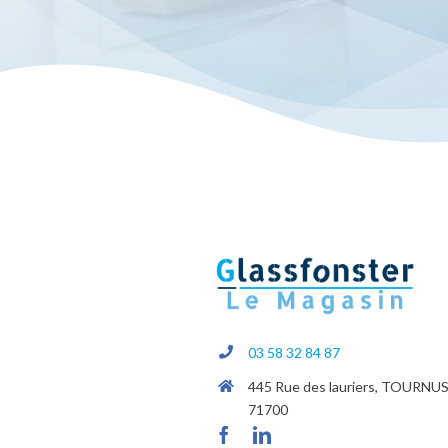
03 58 32 84 87
445 Rue des lauriers, TOURNU
71700