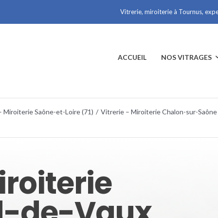
Vitrerie, miroiterie à Tournus, exp
ACCUEIL
NOS VITRAGES
– Miroiterie Saône-et-Loire (71)
/
Vitrerie – Miroiterie Chalon-sur-Saône
iroiterie
d-de-Vaux