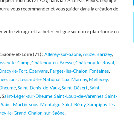
utique à Tournus (71700) dans la ZA Le Pas Fleury. L’équipe
pourra vous recommander et vous guider dans la création de
votre vitrage et l’acheter en ligne sur notre plateforme en
 Saône-et-Loire (71) :
Allerey-sur-Saône
,
Aluze
,
Barizey
,
assey-le-Camp
,
Châtenoy-en-Bresse
,
Châtenoy-le-Royal
,
Dracy-le-Fort
,
Épervans
,
Farges-lès-Chalon
,
Fontaines
,
mée
,
Lans
,
Lessard-le-National
,
Lux
,
Marnay
,
Mellecey
,
-Dheume
,
Saint-Denis-de-Vaux
,
Saint-Désert
,
Saint-
, S
aint-Léger-sur-Dheume
,
Saint-Loup-de-Varennes
,
Saint-
,
Saint-Martin-sous-Montaigu
,
Saint-Rémy
,
Sampigny-lès-
rey-le-Grand
,
Chalon-sur-Saône
.