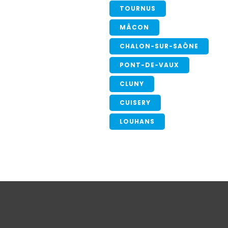
TOURNUS
MÂCON
CHALON-SUR-SAÔNE
PONT-DE-VAUX
CLUNY
CUISERY
LOUHANS