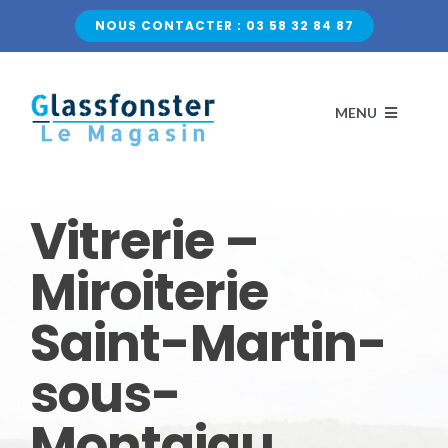
Passer
NOUS CONTACTER : 03 58 32 84 87
au
contenu
MENU
ACCUEIL
Vitrerie –
NOS VITRAGES
Miroiterie
Saint-Martin-
VERRE CLASSIQUE
QUI SOMMES-NOUS ?
sous-
VERRE DÉCORATIF
CONTACTEZ-NOUS
Montaigu