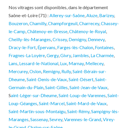
Nos vitrages sont disponibles, dans le département
Saône-et-Loire (71) :
Allerey-sur-Saône
,
Aluze
,
Barizey
,
Bouzeron
,
Chamilly
,
Champforgeuil
,
Charrecey
,
Chassey-
le-Camp
,
Châtenoy-en-Bresse
,
Châtenoy-le-Royal
,
Cheilly-lès-Maranges
,
Crissey
,
Demigny
,
Dennevy
,
Dracy-le-Fort
,
Épervans
,
Farges-lès-Chalon
,
Fontaines
,
Fragnes-La Loyère
,
Gergy
,
Givry
,
Jambles
,
La Charmée
,
Lans
,
Lessard-le-National
,
Lux
,
Marnay
,
Mellecey
,
Mercurey
,
Oslon
,
Remigny
,
Rully
,
Saint-Bérain-sur-
Dheume
,
Saint-Denis-de-Vaux
,
Saint-Désert
,
Saint-
Germain-du-Plain
,
Saint-Gilles
,
Saint-Jean-de-Vaux
,
S
aint-Léger-sur-Dheume
,
Saint-Loup-de-Varennes
,
Saint-
Loup-Géanges
,
Saint-Marcel
,
Saint-Mard-de-Vaux
,
Saint-Martin-sous-Montaigu
,
Saint-Rémy
,
Sampigny-lès-
Maranges
,
Sassenay
,
Sevrey
,
Varennes-le-Grand
,
Virey-
le-Grand
,
Chalon-sur-Saône
.